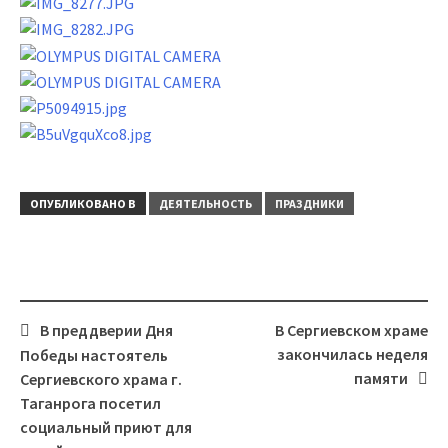
ОПУБЛИКОВАНО В
ДЕЯТЕЛЬНОСТЬ
ПРАЗДНИКИ
В преддверии Дня
В Сергиевском храме
Навигация
закончилась неделя
Победы настоятель
памяти
Сергиевского храма г.
Таганрога посетил
социальный приют для