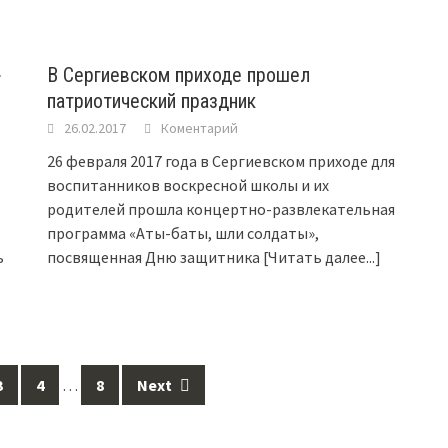
»
В Сергиевском приходе прошел
патриотический праздник
26.02.2017
Коментарий
26 февраля 2017 года в Сергиевском приходе для
воспитанников воскресной школы и их
родителей прошла концертно-развлекательная
программа «Аты-баты, шли солдаты»,
ь
посвященная Дню защитника
[Читать далее...]
3
4
…
8
Next