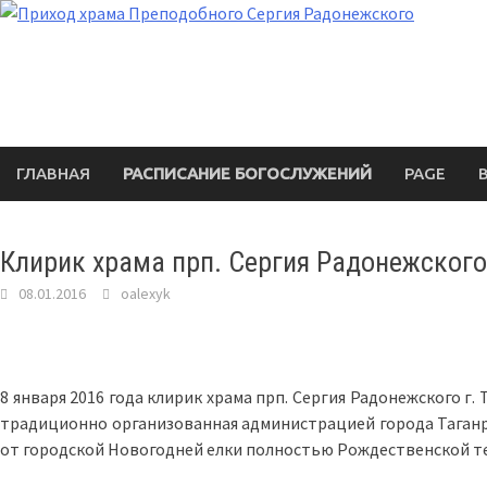
Перейти
к
содержимому
ГЛАВНАЯ
РАСПИСАНИЕ БОГОСЛУЖЕНИЙ
PAGE
Клирик храма прп. Сергия Радонежского
08.01.2016
oalexyk
8 января 2016 года клирик храма прп. Сергия Радонежского г
традиционно организованная администрацией города Таганро
от городской Новогодней елки полностью Рождественской те