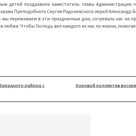
вым детей поздравила заместитель главы Администрации г
 храма Преподобного Сергия Радонежского иерей Александр Б
ю мы переживаем в эти праздничные дни, согревала нас на п
 в любви. Чтобы Господь вел каждого из нас по жизни, помог
Западного района с
Хоровой коллектив воскр