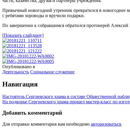
части, казачества, друзья и партнёры учреждения.
Привычный новогодний утренник превратился в новогоднее му
с ребятами хороводы и вручили подарки.
По завершении к собравшимся обратился протоиерей Алексий
[Показать слайдшоу]
Опубликовано в
Деятельность
Социальное служение
Навигация
Настоятель Сергиевского храма в составе Общественной набл
На подворье Сергиевского храма прошел мастер-класс по изг
Добавить комментарий
Для отправки комментария вам необходимо
авторизоваться
.