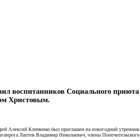
ил воспитанников Социального приюта дл
ом Христовым.
иерей Алексий Клименко был приглашен на новогодний утренник 
ганрога Лаптев Владимир Николаевич, члены Попечительского с