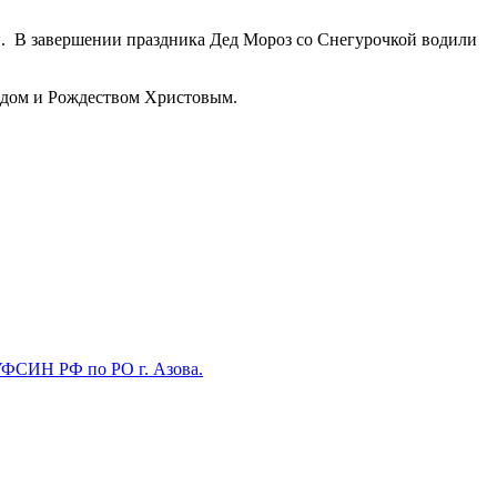
. В завершении праздника Дед Мороз со Снегурочкой водили
одом и Рождеством Христовым.
УФСИН РФ по РО г. Азова.