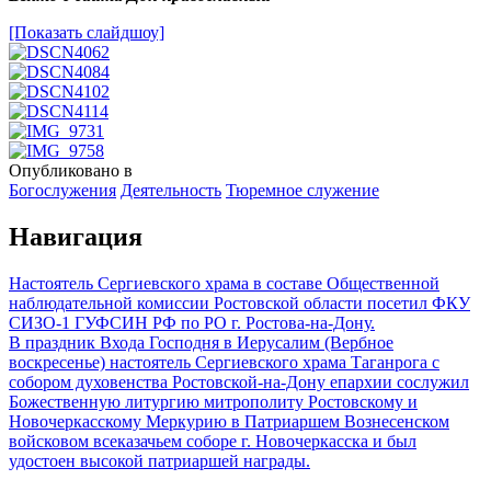
[Показать слайдшоу]
Опубликовано в
Богослужения
Деятельность
Тюремное служение
Навигация
Настоятель Сергиевского храма в составе Общественной
наблюдательной комиссии Ростовской области посетил ФКУ
СИЗО-1 ГУФСИН РФ по РО г. Ростова-на-Дону.
В праздник Входа Господня в Иерусалим (Вербное
воскресенье) настоятель Сергиевского храма Таганрога с
собором духовенства Ростовской-на-Дону епархии сослужил
Божественную литургию митрополиту Ростовскому и
Новочеркасскому Меркурию в Патриаршем Вознесенском
войсковом всеказачьем соборе г. Новочеркасска и был
удостоен высокой патриаршей награды.