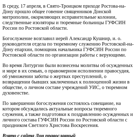
В среду, 17 апреля, в Свято-Троицком приходе Ростова-на-
Дону прошло общее говение священников Донской
митрополии, окормляющих исправительные колонии,
следственные изоляторы и тюремные больницы ГУФСИН
России по Ростовской области.
Богослужение возглавил иерей Александр Кушнир, и. о.
руководителя отдела по тюремному служению Ростовской-на-
Дону епархии, помощник начальника ГУФСИН России по
Ростовской области по организации работы с верующими.
Во время Литургии были вознесены молитвы об осужденных
и мире в их семьях, о правомерном исполнении правосудия,
об умножении заботы о жертвах преступлений, о
возвращении бывших заключенных к полноценной жизни в
обществе, о личном составе учреждений УИС, о тюремном
духовенстве.
По завершении богослужения состоялось совещание, на
котором обсуждались актуальные вопросы тюремного
служения, а также подготовки к поздравлению осужденных и
личного состава ГУФСИН России по Ростовской области с
праздником Светлого Христова Воскресения.
Взято с сайта Дон православный