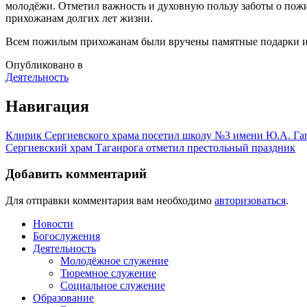
молодёжи. Отметил важность и духовную пользу заботы о пож
прихожанам долгих лет жизни.
Всем пожилым прихожанам были вручены памятные подарки и 
Опубликовано в
Деятельность
Навигация
Клирик Сергиевского храма посетил школу №3 имени Ю.А. Гаг
Сергиевский храм Таганрога отметил престольный праздник
Добавить комментарий
Для отправки комментария вам необходимо
авторизоваться
.
Новости
Богослужения
Деятельность
Молодёжное служение
Тюремное служение
Социальное служение
Образование