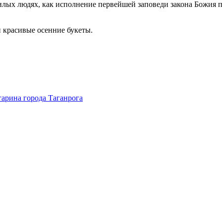
илых людях, как исполнение первейшей заповеди закона Божия 
красивые осенние букеты.
арина города Таганрога