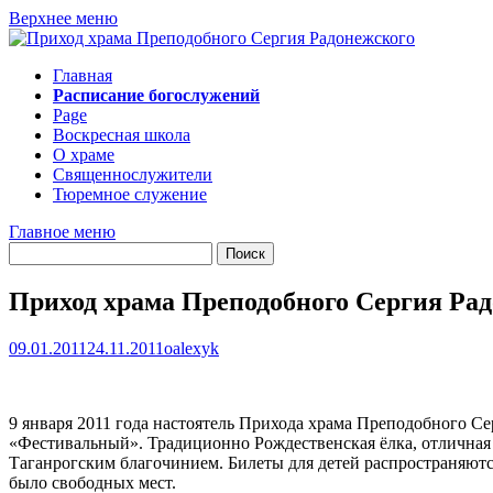
Перейти
Верхнее меню
к
содержимому
Главная
Расписание богослужений
Page
Воскресная школа
О храме
Священнослужители
Тюремное служение
Главное меню
Приход храма Преподобного Сергия Рад
09.01.2011
24.11.2011
oalexyk
9 января 2011 года настоятель Прихода храма Преподобного С
«Фестивальный». Традиционно Рождественская ёлка, отличная 
Таганрогским благочинием. Билеты для детей распространяются
было свободных мест.